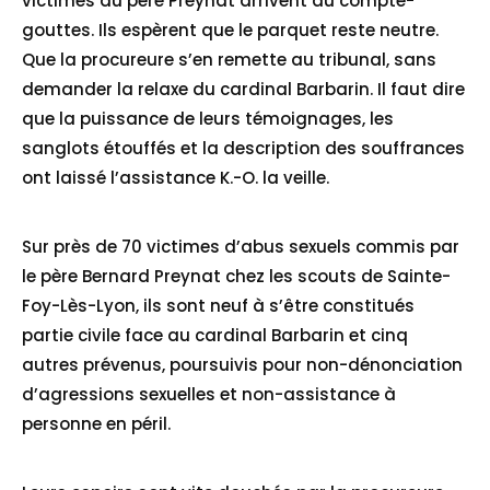
victimes du père Preynat arrivent au compte-
gouttes. Ils espèrent que le parquet reste neutre.
Que la procureure s’en remette au tribunal, sans
demander la relaxe du cardinal Barbarin. Il faut dire
que la puissance de leurs témoignages, les
sanglots étouffés et la description des souffrances
ont laissé l’assistance K.-O. la veille.
Home
Sur près de 70 victimes d’abus sexuels commis par
le père Bernard Preynat chez les scouts de Sainte-
Services
Foy-Lès-Lyon, ils sont neuf à s’être constitués
About Us
partie civile face au cardinal Barbarin et cinq
autres prévenus, poursuivis pour non-dénonciation
Our Team
d’agressions sexuelles et non-assistance à
personne en péril.
The blog
Contact Us