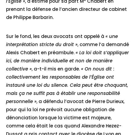
l’Église »
, a estimé pour sa part M
Chabert en
prenant la défense de l’ancien directeur de cabinet
de Philippe Barbarin.
Sur le fond, les deux avocats ont appelé à
« une
interprétation stricte du droit »
, comme l’a demandé
Alexis Chabert en préambule.
« La loi doit s’appliquer
ici, de manière individuelle et non de manière
collective »
, a-t-il mis en garde.
« On nous dit :
collectivement les responsables de l’Église ont
instauré une loi du silence. Cela peut être choquant,
mais ça ne suffit pas à établir une responsabilité
personnelle »
, a défendu l’avocat de Pierre Durieux,
pour qui la loi ne prévoit aucune obligation de
dénonciation lorsque la victime est majeure,
comme cela était le cas quand Alexandre Hezez-
Dussot a pris contact avec le diocèse de Lyon en