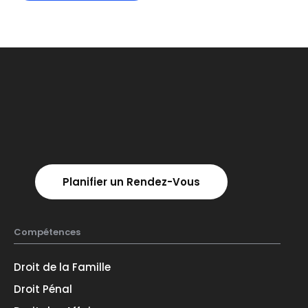
A
l
t
e
r
n
a
t
i
Planifier un Rendez-Vous
v
e
:
Compétences
Droit de la Famille
Droit Pénal